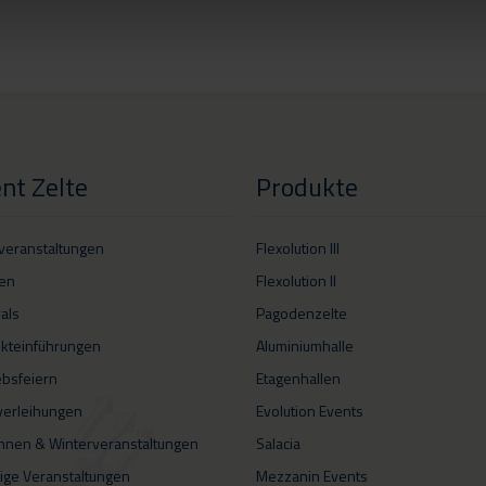
nt Zelte
Produkte
veranstaltungen
Flexolution III
en
Flexolution II
vals
Pagodenzelte
kteinführungen
Aluminiumhalle
ebsfeiern
Etagenhallen
verleihungen
Evolution Events
hnen & Winterveranstaltungen
Salacia
ige Veranstaltungen
Mezzanin Events