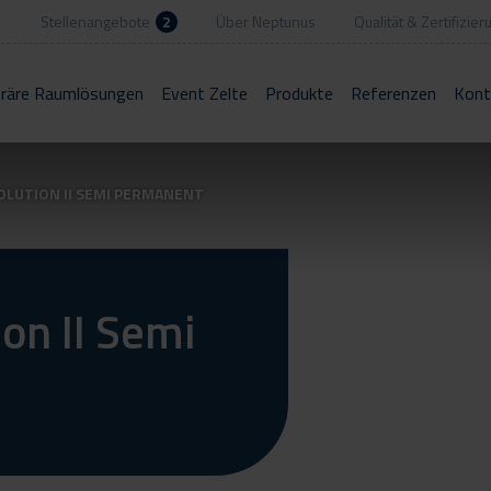
Stellenangebote
2
Über Neptunus
Qualität & Zertifizier
räre Raumlösungen
Event Zelte
Produkte
Referenzen
Kont
LUTION II SEMI PERMANENT
on II Semi