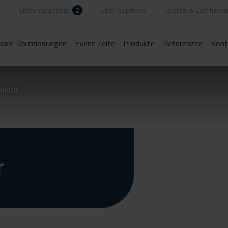
Stellenangebote
2
Über Neptunus
Qualität & Zertifizier
räre Raumlösungen
Event Zelte
Produkte
Referenzen
Kont
ERKUR
r