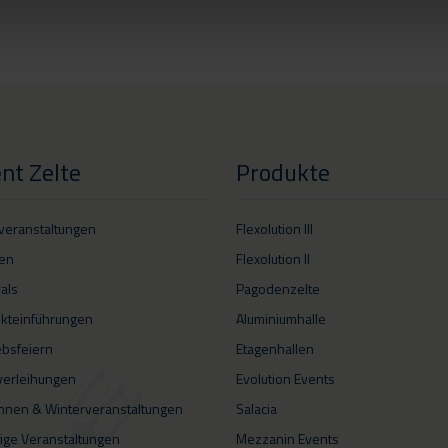
nt Zelte
Produkte
veranstaltungen
Flexolution III
en
Flexolution II
vals
Pagodenzelte
kteinführungen
Aluminiumhalle
ebsfeiern
Etagenhallen
verleihungen
Evolution Events
hnen & Winterveranstaltungen
Salacia
ige Veranstaltungen
Mezzanin Events