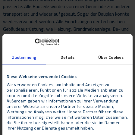
passierte. Alle Bauteile wurden von einer Gemeinde zur anderen
transportiert und wieder aufgebaut. Sogar der Bauplan konnte
wiederverwendet werden. Alle Einrichtungen der technischen
Gebäudeausrüstung, wie Heizung, Brandmeldeanlage, Be- und
Entlüftung und Beleuchtung wurden ebenfalls
wiederverwendet, wie auch der Sportboden und Sportgeräte
wie Recks und Basketballkörbe und die Anzeigetafel – optimale
Zustimmung
Details
Über Cookies
nachhaltige Wiederverwendung und eine kosteneffiziente
Lösung für die Gemeinde.
Diese Webseite verwendet Cookies
Bei diesem Projekt arbeitete Neptunus mit den gleichen
Wir verwenden Cookies, um Inhalte und Anzeigen zu
Partnern zusammen, was einen reibungslosen Ablauf des
personalisieren, Funktionen für soziale Medien anbieten zu
können und die Zugriffe auf unsere Website zu analysieren.
gesamten Prozesses ermöglichte. Letztendlich wurde eine 720
Außerdem geben wir Informationen zu Ihrer Verwendung
m2 große Sporthalle einschließlich Sportboden,
unserer Website an unsere Partner für soziale Medien,
Werbung und Analysen weiter. Unsere Partner führen diese
Lärmschutzwänden, Gästetribüne und Lager, Umkleideräumen,
Informationen möglicherweise mit weiteren Daten zusammen,
Duschen und Toiletten (180 m2) wieder errichtet. Trotz der
die Sie ihnen bereitgestellt haben oder die sie im Rahmen
Tatsache, dass es sich um eine demontierbare Halle handelt,
Ihrer Nutzung der Dienste gesammelt haben.