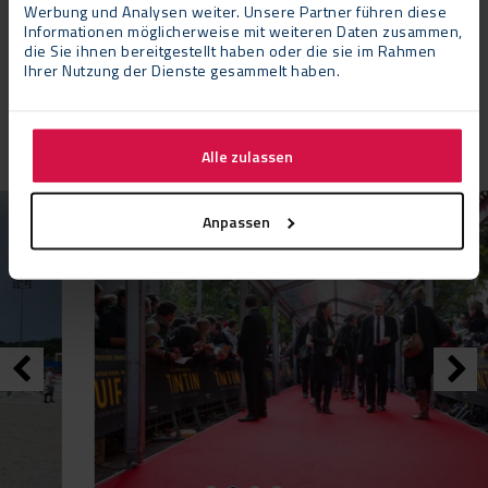
Werbung und Analysen weiter. Unsere Partner führen diese
Neptunus, das heißt, daß das Dach immer straff bleibt. Zum
Informationen möglicherweise mit weiteren Daten zusammen,
Zelt gehört der Neptunus Systemboden. Da das Apollo mit
die Sie ihnen bereitgestellt haben oder die sie im Rahmen
anderen Zelttypen kombiniert werden kann, ist es auch
Ihrer Nutzung der Dienste gesammelt haben.
geeignet für den Einsatz als Verbindung zwischen zwei
Gebäuden.
Alle zulassen
Anpassen