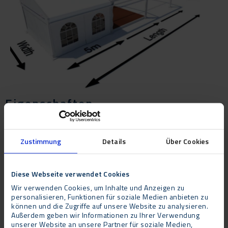
Eigenschaften
Das Apollo besteht aus einer Aluminiumkonstruktion, die durch
Schiebeplanen geschlossen werden kann. Die Schiebeplanen für
Zustimmung
Details
Über Cookies
die Seitenwände sind erhältlich in weiß – mit oder ohne Fenster.
Das Dach besteht aus opaken (lichtundurchlässigen) oder
transparentem Planen. Dieses Zelt ist erhältlich in Breiten von
Diese Webseite verwendet Cookies
3, 4, 5, 6, 8, 10 und 12 Metern. Die Länge ist beliebig und kann
Wir verwenden Cookies, um Inhalte und Anzeigen zu
in Einheiten von 5 Metern erweitert werden.
personalisieren, Funktionen für soziale Medien anbieten zu
können und die Zugriffe auf unsere Website zu analysieren.
Außerdem geben wir Informationen zu Ihrer Verwendung
Zum Apollo gehört die spezielle Dachentwässerung von
unserer Website an unsere Partner für soziale Medien,