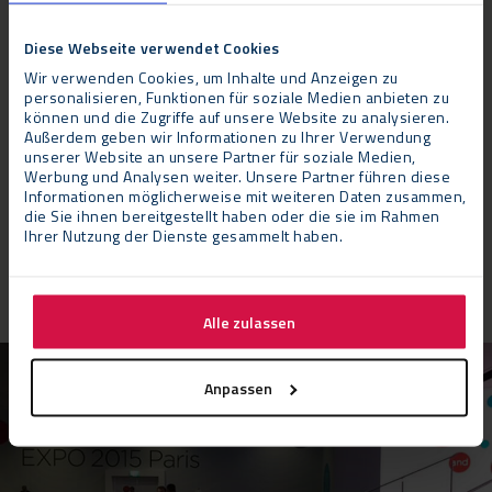
Eine weitere Herausforderung stellte das Gelände dar. Da das
an die Grande Hall angrenzende Gelände, welches für die
Diese Webseite verwendet Cookies
Gebäude für die Hauptredner und die Versorgungseinrichtungen
Wir verwenden Cookies, um Inhalte und Anzeigen zu
vorgesehen war, eine Rasenfläche mit einer Reihe unterirdischer
personalisieren, Funktionen für soziale Medien anbieten zu
Leitungen und Tunnel darstellte und die Eingangsgebäude auf
können und die Zugriffe auf unsere Website zu analysieren.
Außerdem geben wir Informationen zu Ihrer Verwendung
Kopfsteinpflaster stehen sollten, mußte Neptunus eine
unserer Website an unsere Partner für soziale Medien,
Möglichkeit finden, die großen Gebäude auf eine sichere
Werbung und Analysen weiter. Unsere Partner führen diese
Grundlage zu stellen. Ein Kassettenbodensystem mit
Informationen möglicherweise mit weiteren Daten zusammen,
die Sie ihnen bereitgestellt haben oder die sie im Rahmen
eingebundenen Betonplatten diente als Ballast um
Ihrer Nutzung der Dienste gesammelt haben.
sicherzustellen, dass die Besucher nicht mit unansehnlichen
Betonbauteilen konfrontiert werden.
Alle zulassen
Anpassen