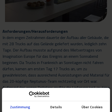
Anforderungen/Herausforderungen
In dem engen Zeitrahmen dauerte der Aufbau aller Gebäude, die
mit 28 Trucks auf das Gelände geliefert wurden, lediglich zehn
Tage. Der Aufbau musste aufgrund des Mietvertrages von
Imagination Europe für das Ereignis an einem Sonnabend
beginnen. Da Trucks in Frankreich an Sonntagen nicht fahren
dürfen, kamen am ersten Tag 17 Trucks an, um zu
gewährleisten, dass ausreichend Ausrüstungen und Material für
das 20-köpfige Neptunus-Team rechtzeitig vor Ort war.
Aufgrund des engen Zeitplans mußte die Lieferung just-in-time
erfolgen, damit die anderen Gewerke genug Zeit für den
Innenausbau hatten.
Zustimmung
Details
Über Cookies