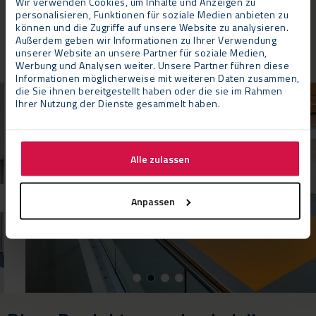
Wir verwenden Cookies, um Inhalte und Anzeigen zu
vergleicht, sieht man die Entwicklung und den Fortschritt, die
personalisieren, Funktionen für soziale Medien anbieten zu
Neptunus genommen hat. Neptunus kann stolz sein auf die
können und die Zugriffe auf unsere Website zu analysieren.
Ruskahal, genauso wie wir.“
Außerdem geben wir Informationen zu Ihrer Verwendung
unserer Website an unsere Partner für soziale Medien,
Werbung und Analysen weiter. Unsere Partner führen diese
Informationen möglicherweise mit weiteren Daten zusammen,
die Sie ihnen bereitgestellt haben oder die sie im Rahmen
Ihrer Nutzung der Dienste gesammelt haben.
Alle zulassen
Anpassen