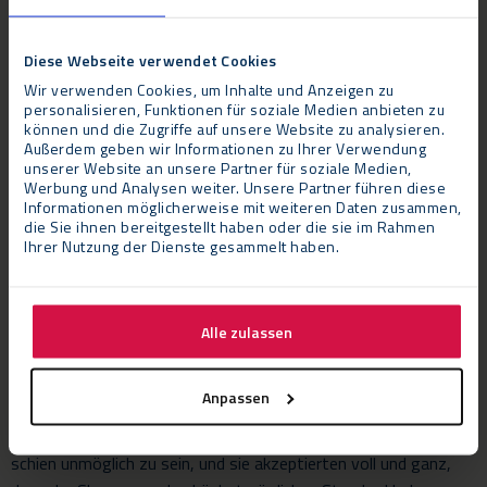
Die Design- und Techniker-Teams von Neptunus sind äußerst
erfahren, was den Bau von Gebäuden angeht, die einzigartige
Lösungen für alle Arten von Handels- bzw.
Diese Webseite verwendet Cookies
Wirtschaftsunternehmen bieten. Für das McLaren-Projekt
Wir verwenden Cookies, um Inhalte und Anzeigen zu
personalisieren, Funktionen für soziale Medien anbieten zu
wünschte der Kunde eine helle und großzügige Umgebung in
können und die Zugriffe auf unsere Website zu analysieren.
einem Gebäude, das Passanten einen maximalen Einblick von
Außerdem geben wir Informationen zu Ihrer Verwendung
außen gewährt und die Palette der außergewöhnlichen Wagen
unserer Website an unsere Partner für soziale Medien,
Werbung und Analysen weiter. Unsere Partner führen diese
zeigt. Die Standard-Fenster des Flexolution II wurden deshalb
Informationen möglicherweise mit weiteren Daten zusammen,
durch ein Spezialglas ersetzt, das den Tageslichteinfall
die Sie ihnen bereitgestellt haben oder die sie im Rahmen
optimiert und einen ungehinderten Blick ins Innere ermöglicht.
Ihrer Nutzung der Dienste gesammelt haben.
Bewertung
Jason Button, Geschäftsführer Immobilienentwicklung bei
Alle zulassen
Cambria, sagte: „Wir sind absolut begeistert vom Endprodukt.
Es hat unsere Erwartungen bei Weitem übertroffen. Ich war
Anpassen
sehr beeindruckt von der professionellen Herangehensweise an
das Projekt – vom ersten Meeting mit Neptunus an. Nichts
schien unmöglich zu sein, und sie akzeptierten voll und ganz,