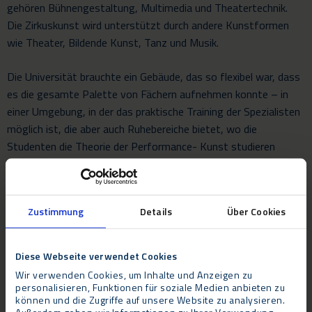
gehören Bühnengestaltung, Multimedia und Theatertechnik.
Die Zirkuskunst wird unterstützt durch andere Kunstformen
wie Theater, Bildende Kunst, Tanz und Musik.
Die Universität brauchte ein Gebäude, das so flexibel war, dass
es die gesamte Palette von Fächern aufnehmen konnte – in
einer Umgebung, in der das praktische Training der Spezialisten
möglich ist, die aber auch Ruhebereiche bietet, wo die
Studenten die Theorie der Performance- Kunst studieren
können.
Da das neue Gebäude der Akademie sich mitten in einem sehr
Zustimmung
Details
Über Cookies
belebten Campus befindet, war es wesentlich, dass es schnell
und effizient errichtet und ausgestattet wurde – ohne die
alltäglichen Abläufe der Universität zu unterbrechen.
Diese Webseite verwendet Cookies
Wir verwenden Cookies, um Inhalte und Anzeigen zu
personalisieren, Funktionen für soziale Medien anbieten zu
können und die Zugriffe auf unsere Website zu analysieren.
Bewertung
Außerdem geben wir Informationen zu Ihrer Verwendung