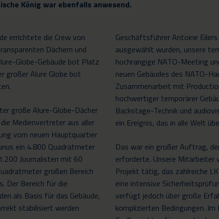
gische König war ebenfalls anwesend.
de errichtete die Crew von
Geschäftsführer Antoine Eilers 
transparenten Dächern und
ausgewählt wurden, unsere tem
lure-Globe-Gebäude bot Platz
hochrangige NATO-Meeting und
r großer Alure Globe bot
neuen Gebäudes des NATO-Haupt
ten.
Zusammenarbeit mit Production 
hochwertiger temporärer Gebäu
ter große Alure-Globe-Dächer
Backstage-Technik und audiovis
 die Medienvertreter aus aller
ein Ereignis, das in alle Welt ü
rnung vom neuen Hauptquartier
tunus ein 4.800 Quadratmeter
Das war ein großer Auftrag, de
.200 Journalisten mit 60
erforderte. Unsere Mitarbeiter 
 Quadratmeter großen Bereich
Projekt tätig, das zahlreiche 
s. Der Bereich für die
eine intensive Sicherheitsprü
den als Basis für das Gebäude,
verfügt jedoch über große Erfa
rekt stabilisiert werden
komplizierten Bedingungen. Im L