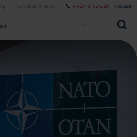
ung
Nachrichten & Media
+49 211 9462 4520
Deutsch
akt