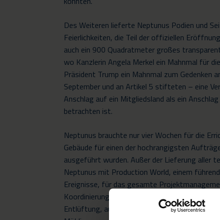
konnten.
Des Weiteren lieferte Neptunus Podien und Se
Feierlichkeiten, die Teil der offiziellen Eröffnu
auch ein 900 Quadratmeter großes transparen
wo Kanzlerin Angela Merkel ein Mahnmal für die
Präsident Trump ein Mahnmal zum Gedenken an
September und an Artikel 5 stifteten – eine Ve
Anschlag auf ein Mitgliedsland als ein Anschlag 
betrachten ist.
Neptunus brauchte nur vier Wochen für die Erri
Gebäude für einen der hochrangigsten Aufträg
ausgeführt wurden. Außer der Lieferung aller
Neptunus mit Production World, einem führend
Ereignisse, für das gesamte Projektmanagement
Koordinierung der Subunternehmen für Strom, 
Entlüftung, audiovisuelle Ausrüstung, Beschild