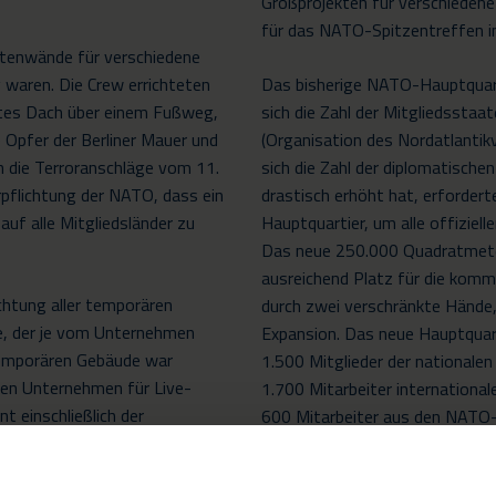
Großprojekten für verschiedene 
für das NATO-Spitzentreffen i
itenwände für verschiedene
ng waren. Die Crew errichteten
Das bisherige NATO-Hauptquart
tes Dach über einem Fußweg,
sich die Zahl der Mitgliedsstaa
 Opfer der Berliner Mauer und
(Organisation des Nordatlantik
 die Terroranschläge vom 11.
sich die Zahl der diplomatische
rpflichtung der NATO, dass ein
drastisch erhöht hat, erfordert
auf alle Mitgliedsländer zu
Hauptquartier, um alle offiziell
Das neue 250.000 Quadratmete
ausreichend Platz für die komme
chtung aller temporären
durch zwei verschränkte Hände,
e, der je vom Unternehmen
Expansion. Das neue Hauptquarti
 temporären Gebäude war
1.500 Mitglieder der nationale
en Unternehmen für Live-
1.700 Mitarbeiter internationale
 einschließlich der
600 Mitarbeiter aus den NATO
Beleuchtung, Be- und
plus zeitweilige Besucher – zur
erung, Bühnentechnik,