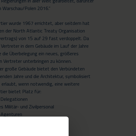
Regierungen in aller Welt gearbeitet, darunter
n Warschau/Polen 2016.“
ier wurde 1967 errichtet, aber seitdem hat
ten der North Atlantic Treaty Organisation
vertrags) von 15 auf 29 fast verdoppelt. Da
n Vertreter in dem Gebäude im Lauf der Jahre
e die Überbelegung ein neues, größeres
en Vertreter unterbringen zu können.
r große Gebäude bietet den Verbündeten
nden Jahre und die Architektur, symbolisiert
 erlaubt, wenn notwendig, eine weitere
er bietet Platz für:
n Delegationen
s Militär- und Zivilpersonal
-Agenturen
zeit rund 500 pro Tag.