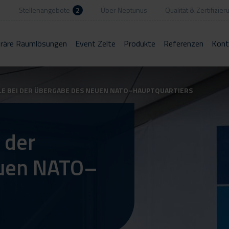
Stellenangebote
2
Über Neptunus
Qualität & Zertifizier
räre Raumlösungen
Event Zelte
Produkte
Referenzen
Kont
LE BEI DER ÜBERGABE DES NEUEN NATO–HAUPTQUARTIERS
 der
euen NATO–