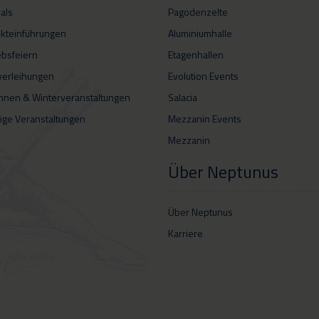
vals
Pagodenzelte
kteinführungen
Aluminiumhalle
ebsfeiern
Etagenhallen
verleihungen
Evolution Events
hnen & Winterveranstaltungen
Salacia
ige Veranstaltungen
Mezzanin Events
Mezzanin
Über Neptunus
Über Neptunus
Karriere