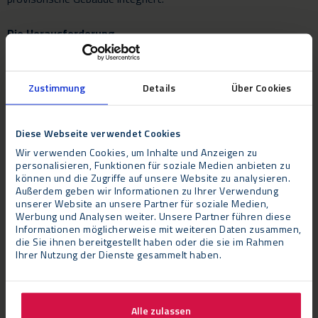
Die Herausforderung
Geschwindigkeit. Die Test-Straßen mussten an allen
Standorten so schnell wie möglich in Betrieb genommen
werden: Der Bau der provisorischen Gebäude wurde jeweils
Zustimmung
Details
Über Cookies
innerhalb von 4 Tagen abgeschlossen.
Diese Webseite verwendet Cookies
Das Ergebnis
Wir verwenden Cookies, um Inhalte und Anzeigen zu
Mit dem Bau dieser temporären Testanlagen haben die GGD-
personalisieren, Funktionen für soziale Medien anbieten zu
Niederlassungen ihre Kapazitäten flexibel erweitert und sind
können und die Zugriffe auf unsere Website zu analysieren.
Außerdem geben wir Informationen zu Ihrer Verwendung
gegen alle Witterungsbedingungen resistent. Neptunus‘
unserer Website an unsere Partner für soziale Medien,
‚Evolution‘ ist ein temporäres Gebäude mit den Eigenschaften
Werbung und Analysen weiter. Unsere Partner führen diese
eines permanenten Gebäudes und den Vorteilen eines Zeltes.
Informationen möglicherweise mit weiteren Daten zusammen,
die Sie ihnen bereitgestellt haben oder die sie im Rahmen
Zum Beispiel ist die Evolution modular aufgebaut, leicht
Ihrer Nutzung der Dienste gesammelt haben.
demontierbar und wiederverwendbar, aber vor allem: flexibel und
schnell.
Alle zulassen