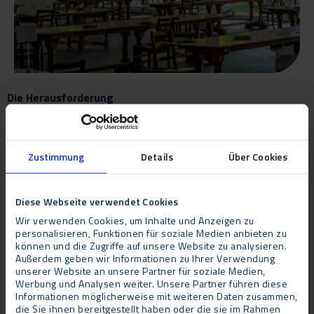
Die Herausforderung
Die Installation der temporären Speise- und
Küchenräumlichkeiten stellte die Techniker von Neptunus vor
Zustimmung
Details
Über Cookies
eine komplizierte logistische Herausforderung. Die Strukturen
mussten um eine Reihe von geschützten Bäumen im Innenhof
des Colleges herum gebaut werden. Auch der Zugang zu dem
Diese Webseite verwendet Cookies
Baugelände war eine Herausforderung, die durch die sorgfältige
Wir verwenden Cookies, um Inhalte und Anzeigen zu
personalisieren, Funktionen für soziale Medien anbieten zu
Planung mit dem College gemeistert werden konnte.
können und die Zugriffe auf unsere Website zu analysieren.
Außerdem geben wir Informationen zu Ihrer Verwendung
Das Resultat
unserer Website an unsere Partner für soziale Medien,
Werbung und Analysen weiter. Unsere Partner führen diese
Informationen möglicherweise mit weiteren Daten zusammen,
Matthew Phipps, Somerville’s Communications Manager,
die Sie ihnen bereitgestellt haben oder die sie im Rahmen