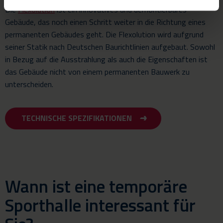
Die
Flexolution
ist ein innovatives und demontierbares
Gebäude, das noch einen Schritt weiter in die Richtung eines
permanenten Gebäudes geht. Die Flexolution wird aufgrund
seiner Statik nach Deutschen Baurichtlinien aufgebaut. Sowohl
in Bezug auf die Ausstrahlung als auch die Eigenschaften ist
das Gebäude nicht von einem permanenten Bauwerk zu
unterscheiden.
TECHNISCHE SPEZIFIKATIONEN
Wann ist eine temporäre
Sporthalle interessant für