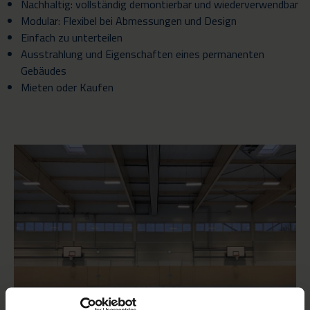
Nachhaltig: vollständig demontierbar und wiederverwendbar
Modular: Flexibel bei Abmessungen und Design
Einfach zu unterteilen
Ausstrahlung und Eigenschaften eines permanenten
Gebäudes
Mieten oder Kaufen