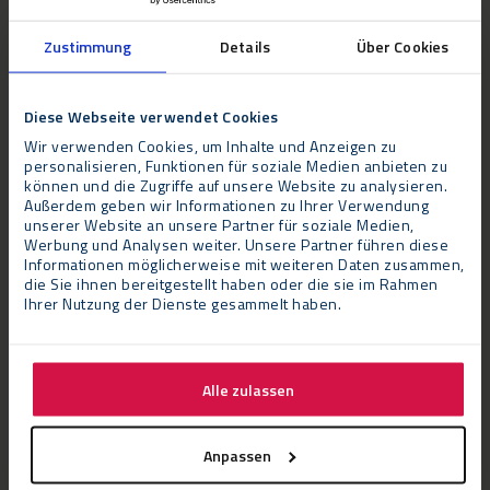
Zustimmung
Details
Über Cookies
Evolution Sporthalle
Diese Webseite verwendet Cookies
Evolution
ist ein temporäres Gebäude mit revolutionären
Wir verwenden Cookies, um Inhalte und Anzeigen zu
personalisieren, Funktionen für soziale Medien anbieten zu
Eigenschaften. Das intelligente Bausystem mit Spaceframe-
können und die Zugriffe auf unsere Website zu analysieren.
Dachkonstruktion und Hydrauliksystem ermöglicht einen
Außerdem geben wir Informationen zu Ihrer Verwendung
unserer Website an unsere Partner für soziale Medien,
blitzschnellen Aufbau des Evolution. Dadurch ist das Evolution
Werbung und Analysen weiter. Unsere Partner führen diese
sowohl für eine kurz- als auch langfristige Nutzung
Informationen möglicherweise mit weiteren Daten zusammen,
interessant, die nur wenige Monate bis viele Jahre umfassen
die Sie ihnen bereitgestellt haben oder die sie im Rahmen
Ihrer Nutzung der Dienste gesammelt haben.
kann.
TECHNISCHE SPEZIFIKATIONEN
Alle zulassen
Anpassen
Flexolution Sporthalle